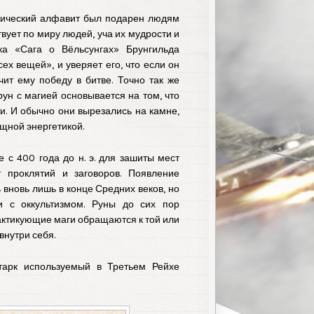
унический алфавит был подарен людям
ует по миру людей, уча их мудрости и
ека «Сага о Вёльсунгах» Брунгильда
ех вещей», и уверяет его, что если он
чит ему победу в битве. Точно так же
ун с магией основывается на том, что
и. И обычно они вырезались на камне,
щной энергетикой.
 с 400 года до н. э. для зашиты мест
 проклятий и заговоров. Появление
вновь лишь в конце Средних веков, но
и с оккультизмом. Руны до сих пор
рактикующие маги обращаются к той или
внутри себя.
тарк используемый в Третьем Рейхе