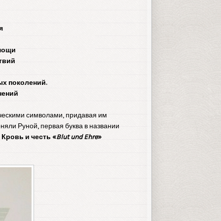
я
омощи
ствий
лых поколений.
нений
ическими символами, придавая им
еняли Руной, первая буква в названии
з
Кровь и честь «
Blut und Ehre
»