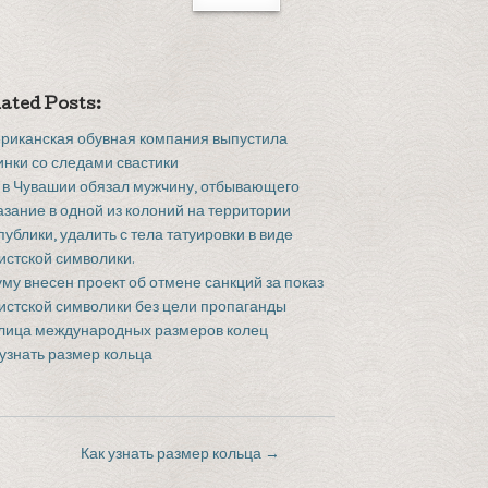
ated Posts:
риканская обувная компания выпустила
инки со следами свастики
 в Чувашии обязал мужчину, отбывающего
азание в одной из колоний на территории
публики, удалить с тела татуировки в виде
истской символики.
уму внесен проект об отмене санкций за показ
истской символики без цели пропаганды
лица международных размеров колец
 узнать размер кольца
Как узнать размер кольца
→