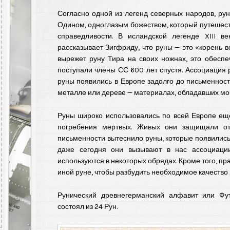
Согласно одной из легенд северных народов, р
Одином, одноглазым божеством, который путешеств
справедливости. В исландской легенде XIII в
рассказывает Зигфриду, что руны — это «корень вс
вырежет руну Тира на своих ножнах, это обеспе
поступали члены СС 600 лет спустя. Ассоциация р
руны появились в Европе задолго до письменност
металле или дереве — материалах, обладавших мо
Руны широко использовались по всей Европе еще
погребения мертвых. Живых они защищали от
письменности вытеснило руны, которые появились 
даже сегодня они вызывают в нас ассоциаци
используются в некоторых обрядах. Кроме того, п
иной руне, чтобы разбудить необходимое качество 
Рунический древнегерманский алфавит или Фу
состоял из 24 Рун.