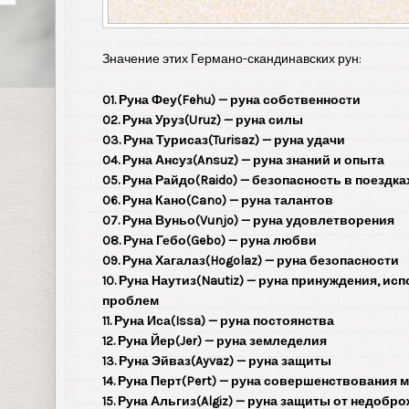
Значение этих Германо-скандинавских рун:
01. Руна Феу(Fehu) — руна собственности
02. Руна Уруз(Uruz) — руна силы
03. Руна Турисаз(Turisaz) — руна удачи
04. Руна Ансуз(Ansuz) — руна знаний и опыта
05. Руна Райдо(Raido) — безопасность в поездка
06. Руна Кано(Cano) — руна талантов
07. Руна Вуньо(Vunjo) — руна удовлетворения
08. Руна Гебо(Gebo) — руна любви
09. Руна Хагалаз(Hogolaz) — руна безопасности
10. Руна Наутиз(Nautiz) — руна принуждения, и
проблем
11. Руна Иса(Issa) — руна постоянства
12. Руна Йер(Jer) — руна земледелия
13. Руна Эйваз(Ayvaz) — руна защиты
14. Руна Перт(Pert) — руна совершенствования 
15. Руна Альгиз(Algiz) — руна защиты от недобр