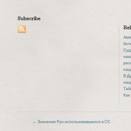
Subscribe
Rel
Аме
бот
Суд
нак
рес
нац
В Д
нац
Таб
Как
←
Значение Рун использовавшихся в СС