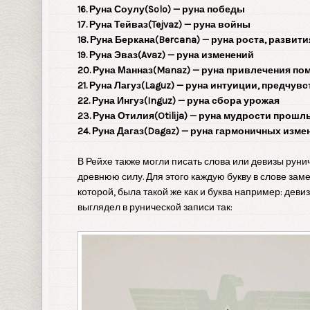
16. Руна Соулу(Solo) — руна победы
17. Руна Тейваз(Tejvaz) — руна войны
18. Руна Беркана(Bercana) — руна роста, развити
19. Руна Эваз(Avaz) — руна изменений
20. Руна Манназ(Manaz) — руна привлечения п
21. Руна Лагуз(Laguz) — руна интуиции, предчув
22. Руна Ингуз(Inguz) — руна сбора урожая
23. Руна Отилия(Otilija) — руна мудрости прош
24. Руна Дагаз(Dagaz) — руна гармоничных изме
В Рейхе также могли писать слова или девизы рун
древнюю силу. Для этого каждую букву в слове зам
которой, была такой же как и буква например: деви
выглядел в рунической записи так: