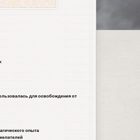
х
спользовалась для освобождения от
магического опыта
ожелателей