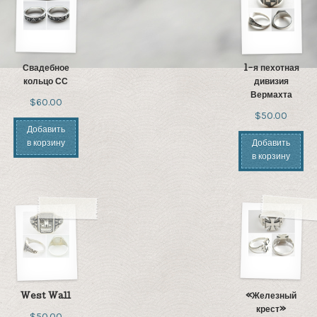
Свадебное
1-я пехотная
кольцо СС
дивизия
Вермахта
$60.00
$50.00
Добавить
в корзину
Добавить
в корзину
West Wall
«Железный
крест»
$50.00