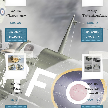
кольцо
кольцо
«Патронташ»
Totenkopfring
$80.00
$59.00
Добавить
Добавить
в корзину
в корзину
Кольцо
Кольцо
«Para
«Мертвая
bellum»
голова»
$120.00
$50.00