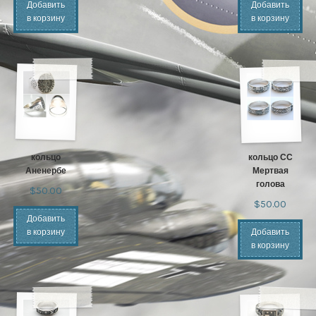
Добавить
Добавить
в корзину
в корзину
кольцо
кольцо СС
Аненербе
Мертвая
голова
$50.00
$50.00
Добавить
в корзину
Добавить
в корзину