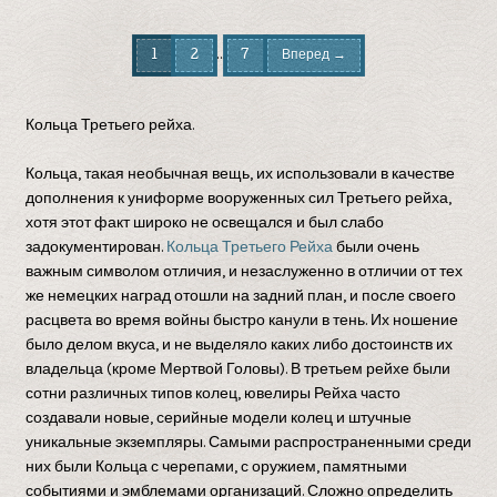
…
1
2
7
Вперед →
Кольца Третьего рейха.
Кольца, такая необычная вещь, их использовали в качестве
дополнения к униформе вооруженных сил Третьего рейха,
хотя этот факт широко не освещался и был слабо
задокументирован.
Кольца Третьего Рейха
были очень
важным символом отличия, и незаслуженно в отличии от тех
же немецких наград отошли на задний план, и после своего
расцвета во время войны быстро канули в тень. Их ношение
было делом вкуса, и не выделяло каких либо достоинств их
владельца (кроме Мертвой Головы). В третьем рейхе были
сотни различных типов колец, ювелиры Рейха часто
создавали новые, серийные модели колец и штучные
уникальные экземпляры. Самыми распространенными среди
них были Кольца с черепами, с оружием, памятными
событиями и эмблемами организаций. Сложно определить