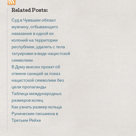
Related Posts:
Суд в Чувашии обязал
мужчину, отбывающего
наказание в одной из
колоний на территории
республики, удалить с тела
татуировки в виде нацистской
символики.
В Думу внесен проект об
отмене санкций за показ
нацистской символики без
цели пропаганды
Таблица международных
размеров колец
Как узнать размер кольца
Рунические письмена в
Третьем Рейхе