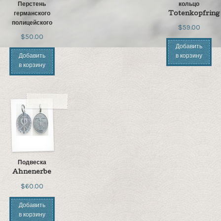
Перстень
кольцо
германского
Totenkopfring
полицейского
$59.00
$50.00
Добавить
Добавить
в корзину
в корзину
Подвеска
Ahnenerbe
$60.00
Добавить
в корзину