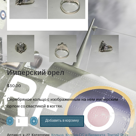
Имперский орел
$50.00
Серебряное кольцо с изображенным на нем имперским
орлом со свастикой в когтях.
Добавить в корзину
Артикул:
k-27
.
Категории:
Кольца
,
Кольца СС и Вермахта
,
Третий Рейх.