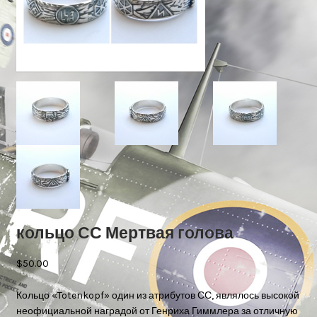
кольцо СС Мертвая голова
$50.00
Кольцо «Totenkopf» один из атрибутов СС, являлось высокой
неофициальной наградой от Генриха Гиммлера за отличную