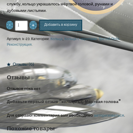
службу, кольцо украшалось мёртвой головой, рунами и
дубовыми листьями.
Добавить в корзину
Артикул:
k-23
.
Категории:
Кольца
,
Кольца с черепами
,
Третий Рейх.
Реконструкция
.
Отзывы (0)
Отзывы
Отзывов пока нет.
Добавьте первый отзыв “кольцо СС Мертвая голова”
Для отправки комментария вам необходимо
авторизоваться
.
Похожие товары