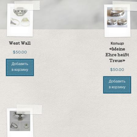
West Wall
Кольцо
«Meine
$50.00
Ehre heißt
Treue»
Добавить
$50.00
в корзину
Добавить
в корзину